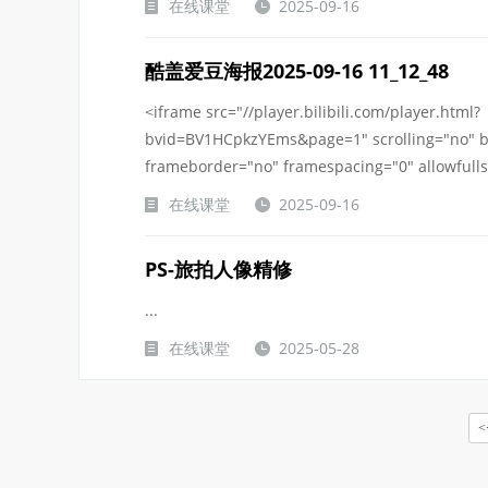
在线课堂
2025-09-16
酷盖爱豆海报2025-09-16 11_12_48
<iframe src="//player.bilibili.com/player.html?
bvid=BV1HCpkzYEms&page=1" scrolling="no" b
frameborder="no" framespacing="0" allowfullsc
在线课堂
2025-09-16
PS-旅拍人像精修
...
在线课堂
2025-05-28
<