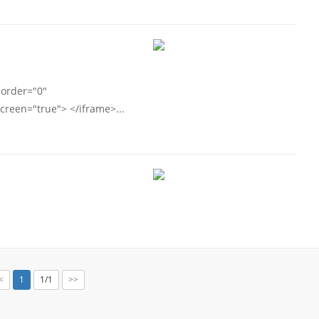
order="0"
reen="true"> </iframe>...
1
1/1
<
>>